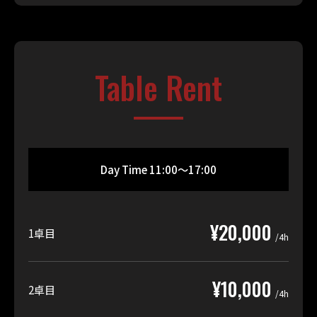
Table Rent
Day Time 11:00〜17:00
¥20,000
1卓目
/4h
¥10,000
2卓目
/4h